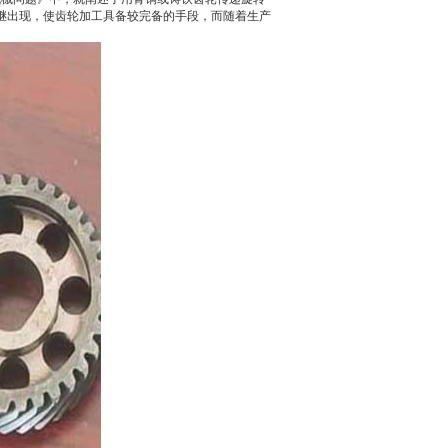
继出现，使齿轮加工具备较完备的手段，而随着生产