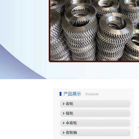
1
2
3
齿轮
链轮
伞齿轮
齿轮轴