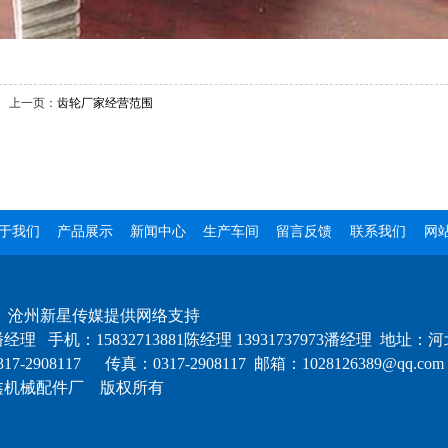
上一页：
齿轮厂家经营范围
于我们
产品展示
新闻中心
生产车间
留言反馈
联系我们
网
：
沧州新星传媒提供网络支持
理 手机：15832713881陈经理 13931737973潘经理 地
-2908117 传真：0317-2908117 邮箱：1028126389@qq.com
 双鑫机械配件厂 版权所有