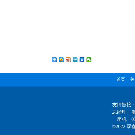
首页
关
友情链接
总经理：潘经
座机：0317
©2022