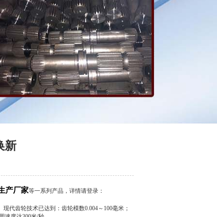
换新
生产厂家
等一系列产品，详情请登录：
齿轮技术已达到：齿轮模数0.004～100毫米；
速度达300米/秒。