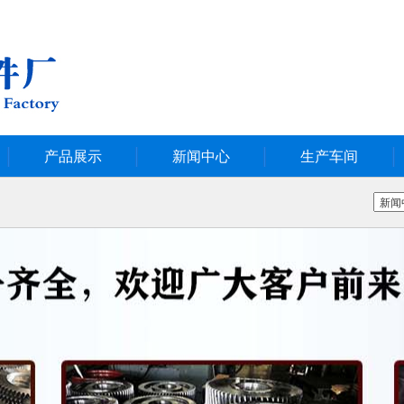
产品展示
新闻中心
生产车间