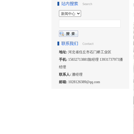
地址:
河北省任丘市石门桥工业区
手机:
15832713881陈经理 13931737973潘
经理
联系人:
潘经理
邮箱:
1028126389@qq.com