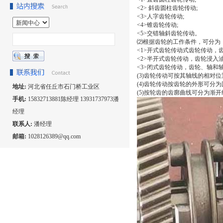
<2> 斜齿圆柱齿轮传动;
<3>人字齿轮传动;
<4>锥齿轮传动;
<5>交错轴斜齿轮传动。
⑵根据齿轮的工作条件，可分为
<1>开式齿轮传动式齿轮传动，
<2>半开式齿轮传动，齿轮浸入
<3>闭式齿轮传动，齿轮、轴
(3)齿轮传动可按其轴线的相对
(4)齿轮传动按齿轮的外形可分
地址:
河北省任丘市石门桥工业区
(5)按轮齿的齿廓曲线可分为渐
手机:
15832713881陈经理 13931737973潘
经理
联系人:
潘经理
邮箱:
1028126389@qq.com