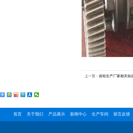
上一页：
齿轮生产厂家相关知
首页
关于我们
产品展示
新闻中心
生产车间
留言反馈