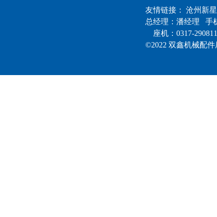
友情链接：
沧州新星
总经理：潘经理 手机：
座机：0317-290811
©2022 双鑫机械