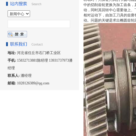
中的切削齿轮更换为加工齿条，
动，同时其回转中心需要做上、
相对运动下，由加工刀具的齿廓
动。问题的关键是求出椭圆齿轮
地址:
河北省任丘市石门桥工业区
手机:
15832713881陈经理 13931737973潘
经理
联系人:
潘经理
邮箱:
1028126389@qq.com